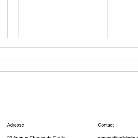
Une fin de mois bien remplie
Un n
pour notre association
pour 
Solidarité Accueil
Adresse
Contact
20 Avenue Charles de Gaulle
contact@solidarite-a