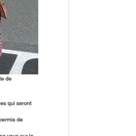
te de 
 
es qui seront 
permis de 
ez-vous sur le 